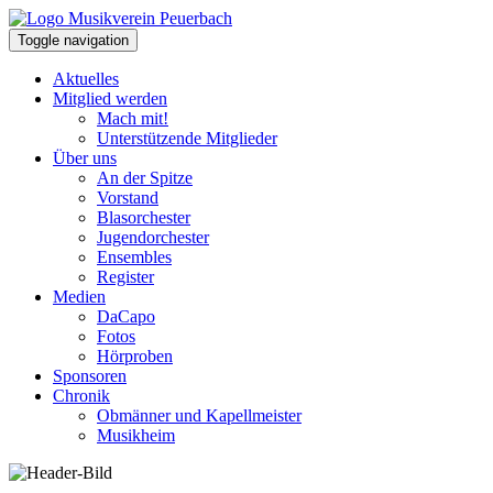
Toggle navigation
Aktuelles
Mitglied werden
Mach mit!
Unterstützende Mitglieder
Über uns
An der Spitze
Vorstand
Blasorchester
Jugendorchester
Ensembles
Register
Medien
DaCapo
Fotos
Hörproben
Sponsoren
Chronik
Obmänner und Kapellmeister
Musikheim