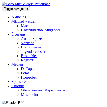
Toggle navigation
Aktuelles
Mitglied werden
Mach mit!
Unterstützende Mitglieder
Über uns
An der Spitze
Vorstand
Blasorchester
Jugendorchester
Ensembles
Register
Medien
DaCapo
Fotos
Hörproben
Sponsoren
Chronik
Obmänner und Kapellmeister
Musikheim